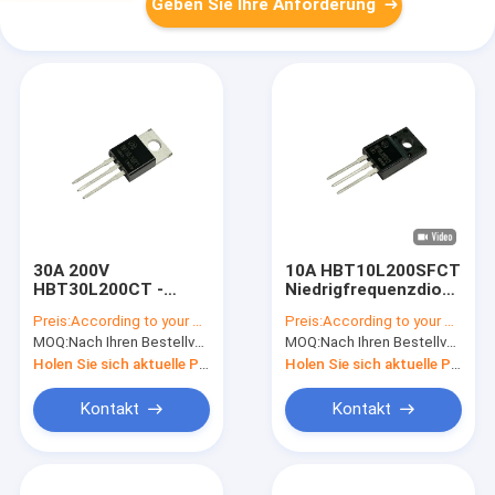
Geben Sie Ihre Anforderung
30A 200V
10A HBT10L200SFCT
HBT30L200CT -
Niedrigfrequenzdioden
Schaltgeschwindigkeit
mit TO-220F-Paket
Preis:
According to your order requirement
Preis:
According to your order requirement
Stromdichte
MOQ:
Nach Ihren Bestellvorgaben
MOQ:
Nach Ihren Bestellvorgaben
Schottky-Diode
Holen Sie sich aktuelle Preis
Holen Sie sich aktuelle Preis
Kontakt
Kontakt