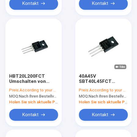
Kontakt
Kontakt
HBT20L200FCT
40A45V
Umschalten von
SBT40L45FCT
Niederspannung
Schottky-Dioden mit
Preis:
According to your order requirement
Preis:
According to your order requirement
20A200V Schottky in
geringer Frequenz für
MOQ:
Nach Ihren Bestellvorgaben
MOQ:
Nach Ihren Bestellvorgaben
TO-220F-Paket
Motorantriebe TO-
220F
Holen Sie sich aktuelle Preis
Holen Sie sich aktuelle Preis
Kontakt
Kontakt