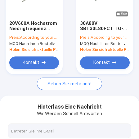
VR-Show
Über uns
20V600A Hochstrom
30A80V
Niedrigfrequenz
SBT30L80FCT TO-
Werksbesichtigung
Schottky Dioden für
220F Hochleistungs-
Preis:
According to your order requirement
Preis:
According to your order requirement
LED-Beleuchtung
Niedrigfrequenz-
MOQ:
Nach Ihren Bestellvorgaben
MOQ:
Nach Ihren Bestellvorgaben
SBM20V60FCT TO-
Schottky-Dioden für
Qualitätskontrolle
220F
Stromversorgungen
Holen Sie sich aktuelle Preis
Holen Sie sich aktuelle Preis
Kontakt mit uns
Kontakt
Kontakt
Neuigkeiten
Sehen Sie mehr an
Rechtssachen
Hinterlass Eine Nachricht
Wir Werden Schnell Antworten
Inverter IGBT
IGBT mit hoher Leistung