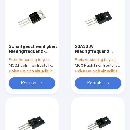
Schaltgeschwindigkeit
20A300V
Niedrigfrequenz-
Niedrigfrequenz
Schottky-Dioden für
Schottky-
Preis:
According to your order requirement
Preis:
According to your order requirement
LED-Beleuchtung
Solarkollektorkonfigurat
MOQ:
Nach Ihren Bestellvorgaben
MOQ:
Nach Ihren Bestellvorgaben
SBM20V60CT ROHS
TO-220F
HBM20L300FCT
Holen Sie sich aktuelle Preis
Holen Sie sich aktuelle Preis
Kontakt
Kontakt
Zu Hause
Produkte
Videos