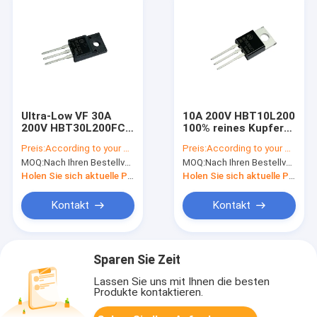
Ultra-Low VF 30A
10A 200V HBT10L200
200V HBT30L200FCT
100% reines Kupfer
TO-220F Schottky
Ultra-
Preis:
According to your order requirement
Preis:
According to your order requirement
für drahtlose
Niedrigfrequenzdioden
MOQ:
Nach Ihren Bestellvorgaben
MOQ:
Nach Ihren Bestellvorgaben
Kommunikation
/ sehr niedrige
Vorspannungsdiode
Holen Sie sich aktuelle Preis
Holen Sie sich aktuelle Preis
TO-220AB
Kontakt
Kontakt
Sparen Sie Zeit
Lassen Sie uns mit Ihnen die besten
Produkte kontaktieren.