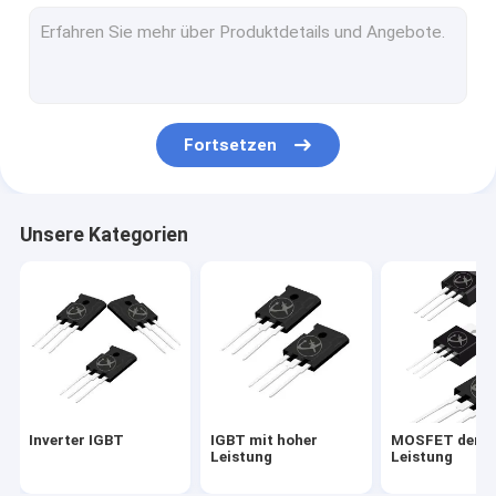
MOSFET der hohen Leistung
MOSFET mit Superverbindung
Niederspannungs-MOSFET
Fortsetzen
Hochspannungs-MOSFET
Schottky-Sperrschichtdioden
Unsere Kategorien
Dioden zur schnellen Wiederherstellung
Niedriges VF Schottky
Halbleiter mit hoher Leistung
Siliziumkarbid-MOSFET
Inverter IGBT
IGBT mit hoher
MOSFET der h
Siliziumkarbid SBD
Leistung
Leistung