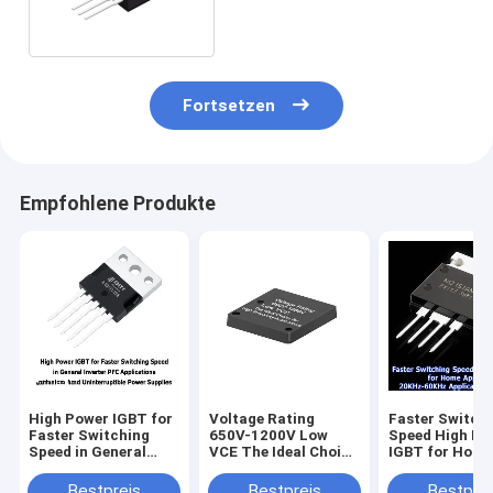
Fortsetzen
Empfohlene Produkte
High Power IGBT for
Voltage Rating
Faster Switch
Faster Switching
650V-1200V Low
Speed High Po
Speed in General
VCE The Ideal Choice
IGBT for Hom
Inverter PFC
for High Frequency
Appliances 20
Applications and
Applications
60KHz Applica
Bestpreis
Bestpreis
Bestprei