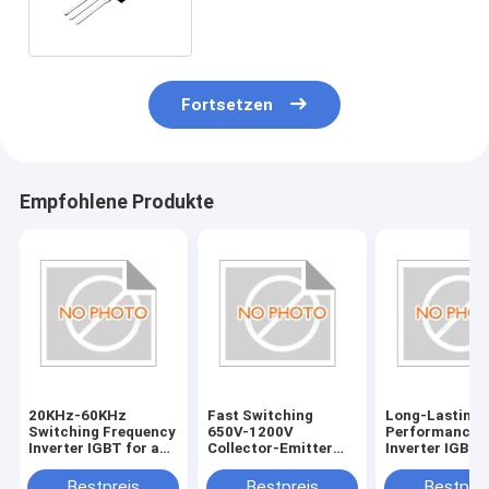
Fortsetzen
Empfohlene Produkte
20KHz-60KHz
Fast Switching
Long-Lasting
Switching Frequency
650V-1200V
Performance
Inverter IGBT for and
Collector-Emitter
Inverter IGBT 
Fast Response ±20V
Voltage ±20V Gate-
±20V Gate-Emi
Gate-Emitter
Emitter Voltage for
Voltage and T
Bestpreis
Bestpreis
Bestprei