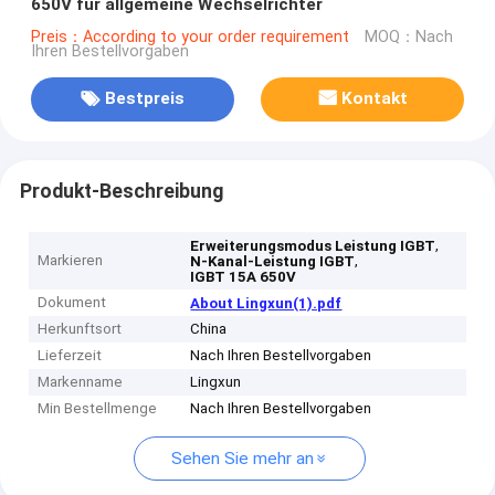
650V für allgemeine Wechselrichter
Preis：According to your order requirement
MOQ：Nach
Ihren Bestellvorgaben
Bestpreis
Kontakt
Produkt-Beschreibung
,
Erweiterungsmodus Leistung IGBT
Markieren
,
N-Kanal-Leistung IGBT
IGBT 15A 650V
Dokument
About Lingxun(1).pdf
Herkunftsort
China
Lieferzeit
Nach Ihren Bestellvorgaben
Markenname
Lingxun
Min Bestellmenge
Nach Ihren Bestellvorgaben
Sehen Sie mehr an