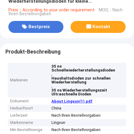
Wiederherstellungsdioden für kleine
Haushaltsgeräte
Preis：According to your order requirement
MOQ：Nach
Ihren Bestellvorgaben
Bestpreis
Kontakt
Produkt-Beschreibung
35 ns
Schnellwiederherstellungsdioden
,
Haushaltsdioden zur schnellen
Markieren
Wiederherstellung
,
35 ns Wiederherstellungszeit
Ultraschnelle Dioden
Dokument
About Lingxun(1).pdf
Herkunftsort
China
Lieferzeit
Nach Ihren Bestellvorgaben
Markenname
Lingxun
Min Bestellmenge
Nach Ihren Bestellvorgaben