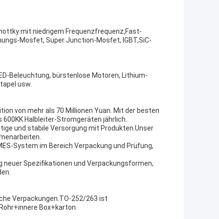
hottky mit niedrigem Frequenzfrequenz,Fast-
ungs-Mosfet, Super Junction-Mosfet, IGBT,SiC-
LED-Beleuchtung, bürstenlose Motoren, Lithium-
tapel usw.
tion von mehr als 70 Millionen Yuan. Mit der besten
 600KK Halbleiter-Stromgeräten jährlich.
ltige und stabile Versorgung mit Produkten.Unser
mmenarbeiten.
as MES-System im Bereich Verpackung und Prüfung,
ng neuer Spezifikationen und Verpackungsformen,
den.
iche Verpackungen.TO-252/263 ist
Rohr+innere Box+karton.