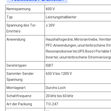
Nennspannung
600 V
Typ
Leistungshalbleiter
Spannung des Tor-
± 20V
Emitters
Anwendung
Haushaltsgeräte, Motorantriebe, Ventila
PFC-Anwendungen, ununterbrochene Stro
Resonanzkonverter,UPS Boost Portable P
Inverter, ununterbrochene Stromversorgun
Gerätetypen
IGBT
Sammler-Sender
650 V bis 1200 V
Spannung
Montageart
Durchs Loch
Schaltfrequenz
20 kHz bis 60 kHz
Art der Packung
TO-247