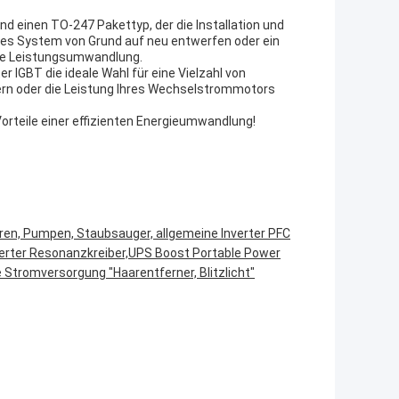
nd einen TO-247 Pakettyp, der die Installation und
eues System von Grund auf neu entwerfen oder ein
hre Leistungsumwandlung.
er IGBT die ideale Wahl für eine Vielzahl von
ern oder die Leistung Ihres Wechselstrommotors
Vorteile einer effizienten Energieumwandlung!
ren, Pumpen, Staubsauger, allgemeine Inverter PFC
erter Resonanzkreiber,UPS Boost Portable Power
e Stromversorgung "Haarentferner, Blitzlicht"