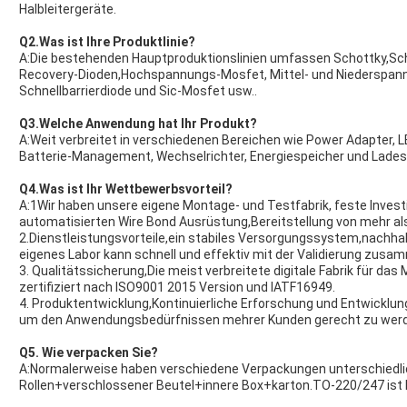
Halbleitergeräte.
Q2.Was ist Ihre Produktlinie?
A:Die bestehenden Hauptproduktionslinien umfassen Schottky,Sc
Recovery-Dioden,Hochspannungs-Mosfet, Mittel- und Niederspann
Schnellbarrierdiode und Sic-Mosfet usw..
Q3.Welche Anwendung hat Ihr Produkt?
A:Weit verbreitet in verschiedenen Bereichen wie Power Adapter, 
Batterie-Management, Wechselrichter, Energiespeicher und Lades
Q4.Was ist Ihr Wettbewerbsvorteil?
A:1Wir haben unsere eigene Montage- und Testfabrik, feste Investi
automatisierten Wire Bond Ausrüstung,Bereitstellung von mehr als
2.Dienstleistungsvorteile,ein stabiles Versorgungssystem,nachha
eigenes Labor kann schnell und effektiv mit der Validierung zusa
3. Qualitätssicherung,Die meist verbreitete digitale Fabrik für d
zertifiziert nach ISO9001 2015 Version und IATF16949.
4. Produktentwicklung,Kontinuierliche Erforschung und Entwicklu
um den Anwendungsbedürfnissen mehrer Kunden gerecht zu wer
Q5. Wie verpacken Sie?
A:Normalerweise haben verschiedene Verpackungen unterschiedl
Rollen+verschlossener Beutel+innere Box+karton.TO-220/247 ist 