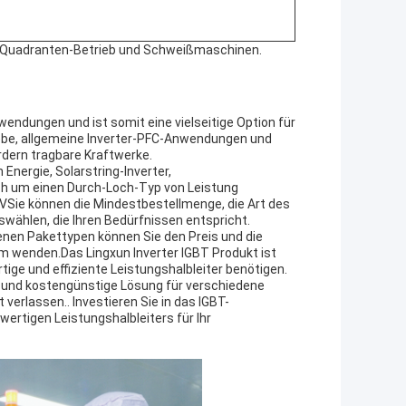
er-Quadranten-Betrieb und Schweißmaschinen.
wendungen und ist somit eine vielseitige Option für
iebe, allgemeine Inverter-PFC-Anwendungen und
rdern tragbare Kraftwerke.
Energie, Solarstring-Inverter,
h um einen Durch-Loch-Typ von Leistung
VSie können die Mindestbestellmenge, die Art des
swählen, die Ihren Bedürfnissen entspricht.
enen Pakettypen können Sie den Preis und die
m wenden.Das Lingxun Inverter IGBT Produkt ist
tige und effiziente Leistungshalbleiter benötigen.
e und kostengünstige Lösung für verschiedene
verlassen.. Investieren Sie in das IGBT-
wertigen Leistungshalbleiters für Ihr