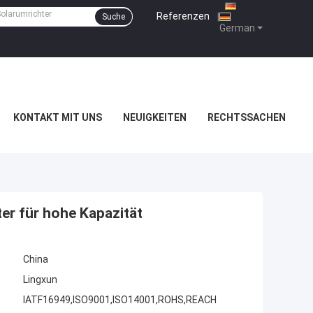
Referenzen
|
Suche
German
KONTAKT MIT UNS
NEUIGKEITEN
RECHTSSACHEN
ter für hohe Kapazität
China
Lingxun
IATF16949,ISO9001,ISO14001,ROHS,REACH