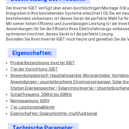
Der Inverter IGBT verfügt über einen durchlöchrigen Montage-Stil u
Integration in Ihre bestehenden Systeme erleichtert.Ob Sie ein n
bestehendes verbessern, ist dieses Gerät die perfekte Wahl für I
Mit seiner hohen Effizienz und zuverlässigen Leistung ist der Invert
Anwendungen.Ob Sie die Effizienz Ihres Elektrofahrzeugs verbess
optimieren möchten, dieses Gerät ist die perfekte Lösung.
Bestellen Sie Ihren Inverter IGBT noch heute und genießen Sie die 
Eigenschaften:
Produktbezeichnung: Inverter IGBT
Typ der Vorrichtung: IGBT
Anwendungsbereich: Haushaltsgeräte, Motorantriebe, Ventilato
Anwendungen • ununterbrochene Stromversorgungen, Solar-Inv
Station Energiespeicher • Solarstring Inverter • Ununterbrochen
Schaltfrequenz: 20KHz bis 60KHz
Nennspannung: 600V
Typ: Leistungshalbleiter
Eigenschaften: Solarumrichter, multifunktional
Technische Parameter: