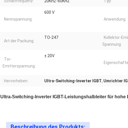
Schaltfrequenz:
20KHZ-60KHZ
Typ:
600 V
Nennspannung:
Anwendung:
TO-247
Kollektor-Emi
Art der Packung:
Spannung:
± 20V
Tor-
Eigenschafte
Emitterspannung:
Hervorheben:
Ultra-Switching-Inverter IGBT
,
Umrichter IG
Ultra-Switching-Inverter IGBT-Leistungshalbleiter für hohe
Beschreibung des Produkts: