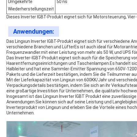
Umgekehrte
50 ns
Wiederherstellungszeit
Dieses Inverter IGBT-Produkt eignet sich für Motorsteuerung, Vi
Anwendungen:
Das Lingxun Inverter IGBT-Produkt eignet sich für verschiedene An
verschiedene Branchen.und LüfterEs ist auch ideal für Motorantr
Frequenzwandler.mit einer Leistung von mehr als 50 W, und UPS fö
Das Inverter-IGBT-Produkt eignet sich auch für die Speicherung von 
Haarentfernungseinrichtungen und Taschenlampen.Es handelt sic
Halbleiter und hat eine Sammler-Emitter Spannung von 650V-1200
Pakets und die Lieferzeit bestätigen, indem Sie die Teilnummer au
Mit der Lieferkapazität von Lingxun von 600KK/Jahr und verschied
Verpackungsdetails bestätigen, indem Sie sich an ihr Verkaufstea
eine großartige Investition für Unternehmen, die qualitativ hochwer
Insgesamt ist das Lingxun Inverter IGBT Produkt eine zuverlässig
Anwendungen.Sie können sich auf seine Leistung und Langlebigkeit 
Inverterprodukt von Lingxun und erleben Sie die Vorteile eines hoch
Unternehmen.