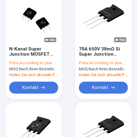
N-Kanal Super
70A 650V 38mΩ Si
Junction MOSFET
Super Junction
Oberflächenmontage
MOSFET mit
Preis:
According to your order requirement
Preis:
According to your order requirement
Hochfrequenzschalter
schneller
MOQ:
Nach Ihren Bestellvorgaben
MOQ:
Nach Ihren Bestellvorgaben
kühl MOS
Wiederherstellungsdiode
Holen Sie sich aktuelle Preis
Holen Sie sich aktuelle Preis
Kontakt
Kontakt
Zu Hause
Produkte
Videos