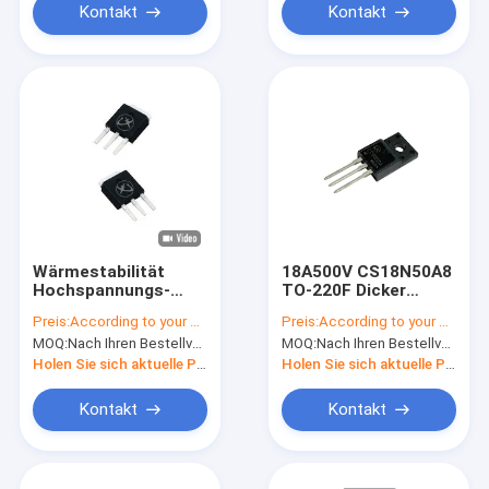
Kontakt
Kontakt
Wärmestabilität
18A500V CS18N50A8
Hochspannungs-
TO-220F Dicker
MOSFET für die
Rahmen
Preis:
According to your order requirement
Preis:
According to your order requirement
Batterieverwaltung
Hochspannungs-
MOQ:
Nach Ihren Bestellvorgaben
MOQ:
Nach Ihren Bestellvorgaben
Mosfet zur
ununterbrochenen
Holen Sie sich aktuelle Preis
Holen Sie sich aktuelle Preis
Stromversorgung
Kontakt
Kontakt