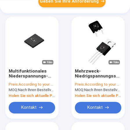
Geben Sie Ihre Anforderung
Multifunktionales
Mehrzweck-
Niederspannungs-
Niedrigspannungsspeiche
MOSFET zur
MOSFET TO-220C
Preis:
According to your order requirement
Preis:
According to your order requirement
synchronen
zur
MOQ:
Nach Ihren Bestellvorgaben
MOQ:
Nach Ihren Bestellvorgaben
Berichtigung
ununterbrochenen
Stromversorgung
Holen Sie sich aktuelle Preis
Holen Sie sich aktuelle Preis
Kontakt
Kontakt