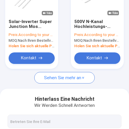
VR-Show
Über uns
Solar-Inverter Super
500V N-Kanal
Junction Mos
Hochleistungs-
Werksbesichtigung
Hochleistungs-Kühl-
MOSFET Mehrzweck-
Preis:
According to your order requirement
Preis:
According to your order requirement
Mosfet für
Metalloxid-Halbleiter
MOQ:
Nach Ihren Bestellvorgaben
MOQ:
Nach Ihren Bestellvorgaben
Ladehaufen
Qualitätskontrolle
Holen Sie sich aktuelle Preis
Holen Sie sich aktuelle Preis
Kontakt mit uns
Kontakt
Kontakt
Neuigkeiten
Sehen Sie mehr an
Rechtssachen
Hinterlass Eine Nachricht
Wir Werden Schnell Antworten
Inverter IGBT
IGBT mit hoher Leistung