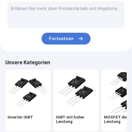
MOSFET der hohen Leistung
MOSFET mit Superverbindung
Niederspannungs-MOSFET
Fortsetzen
Hochspannungs-MOSFET
Schottky-Sperrschichtdioden
Unsere Kategorien
Dioden zur schnellen Wiederherstellung
Niedriges VF Schottky
Halbleiter mit hoher Leistung
Siliziumkarbid-MOSFET
Inverter IGBT
IGBT mit hoher
MOSFET der h
Siliziumkarbid SBD
Leistung
Leistung