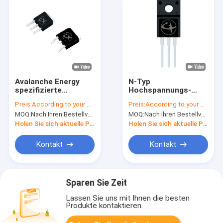
Avalanche Energy
N-Typ
spezifizierte
Hochspannungs-
Hochspannungs-
MOSFET TO-247 für
Preis:
According to your order requirement
Preis:
According to your order requirement
MOSFET TO-251 für
Audiogeräte
MOQ:
Nach Ihren Bestellvorgaben
MOQ:
Nach Ihren Bestellvorgaben
Umrichter
Holen Sie sich aktuelle Preis
Holen Sie sich aktuelle Preis
Kontakt
Kontakt
Sparen Sie Zeit
Lassen Sie uns mit Ihnen die besten
Produkte kontaktieren.