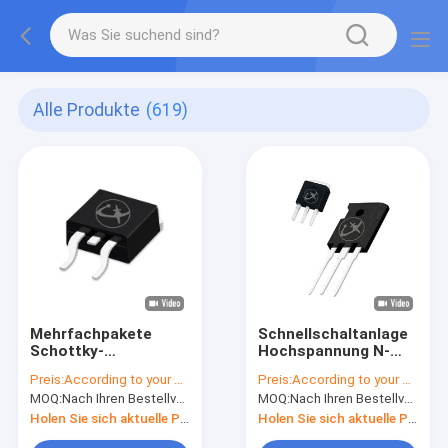
Alle Produkte
(619)
Mehrfachpakete
Schnellschaltanlage
Schottky-
Hochspannung N-
Schrankiodioden für
Kanal Mosfet TO-247
Preis:
According to your order requirement
Preis:
According to your order requirement
Polaritätsschutzanwendungen
zur Speicherung
MOQ:
Nach Ihren Bestellvorgaben
MOQ:
Nach Ihren Bestellvorgaben
neuer Energie
Holen Sie sich aktuelle Preis
Holen Sie sich aktuelle Preis