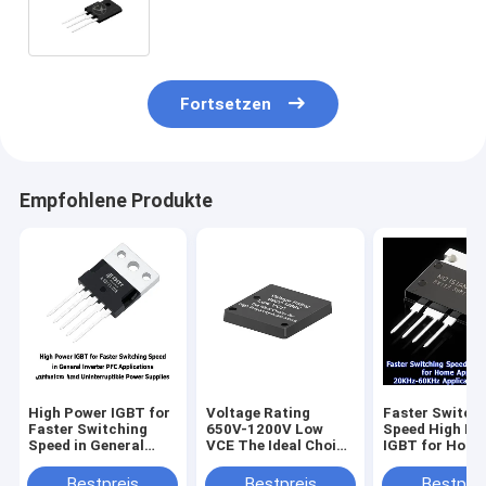
Fortsetzen
Empfohlene Produkte
High Power IGBT for
Voltage Rating
Faster Switch
Faster Switching
650V-1200V Low
Speed High Po
Speed in General
VCE The Ideal Choice
IGBT for Hom
Inverter PFC
for High Frequency
Appliances 20
Applications and
Applications
60KHz Applica
Bestpreis
Bestpreis
Bestprei