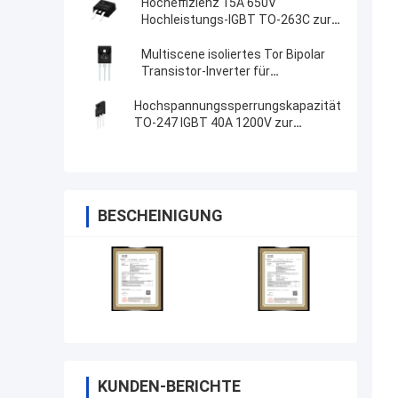
Hocheffizienz 15A 650V
Hochleistungs-IGBT TO-263C zur
Steuerung von Motoren
Multiscene isoliertes Tor Bipolar
Transistor-Inverter für
ununterbrochene
Stromversorgungen
Hochspannungssperrungskapazität
TO-247 IGBT 40A 1200V zur
Leistungskonvertierung
BESCHEINIGUNG
KUNDEN-BERICHTE