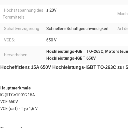
Höchstspannung des
± 20V
Mach
Toremittels:
Schaltverzögerung:
Schnellere Schaltgeschwindigkeit
Art d
VCES:
650 V
Hochleistungs-IGBT TO-263C
,
Motorsteue
Hervorheben:
Hochleistungs-IGBT 650V
Hocheffizienz 15A 650V Hochleistungs-IGBT TO-263C zur 
Hauptmerkmale
IC @TC=100°C 15A
VCE 650V
VCE (sat) - Typ 1,6 V