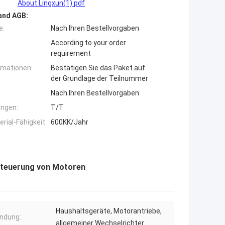
About Lingxun(1).pdf
and AGB:
e:
Nach Ihren Bestellvorgaben
According to your order
requirement
rmationen:
Bestätigen Sie das Paket auf
der Grundlage der Teilnummer
Nach Ihren Bestellvorgaben
ngen:
T/T
ial-Fähigkeit:
600KK/Jahr
Steuerung von Motoren
Haushaltsgeräte, Motorantriebe,
ndung:
allgemeiner Wechselrichter