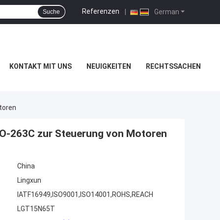
Referenzen
|
German
Suche
KONTAKT MIT UNS
NEUIGKEITEN
RECHTSSACHEN
toren
TO-263C zur Steuerung von Motoren
China
Lingxun
IATF16949,ISO9001,ISO14001,ROHS,REACH
LGT15N65T