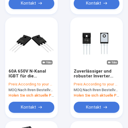
Kontakt
Kontakt
60A 650V N-Kanal
Zuverlässiger und
IGBT für die
robuster Inverter
Energiespeicherung
IGBT-
Preis:
According to your order requirement
Preis:
According to your order requirement
Verstärkungsmodus
MOQ:
Nach Ihren Bestellvorgaben
MOQ:
Nach Ihren Bestellvorgaben
Holen Sie sich aktuelle Preis
Holen Sie sich aktuelle Preis
Kontakt
Kontakt