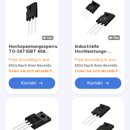
Hochspannungssperrungskapazität
Industrielle
TO-247 IGBT 40A
Hochleistungs-
1200V zur
MOSFET-N-Kanal für
Preis:
According to your order requirement
Preis:
According to your order requirement
Leistungskonvertierung
Solar-Inverter-
MOQ:
Nach Ihren Bestellvorgaben
MOQ:
Nach Ihren Bestellvorgaben
Halbleiter
Holen Sie sich aktuelle Preis
Holen Sie sich aktuelle Preis
Kontakt
Kontakt
Zu Hause
Produkte
Videos