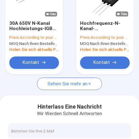
VR-Show
Über uns
30A 650V N-Kanal
Hochfrequenz-N-
Hochleistungs-IGBT
Kanal-
Werksbesichtigung
für elektrische
Erweiterungsmodus
Preis:
According to your order requirement
Preis:
According to your order requirement
Schweißmaschine
Leistung IGBT 40A
MOQ:
Nach Ihren Bestellvorgaben
MOQ:
Nach Ihren Bestellvorgaben
650V für PFC
Qualitätskontrolle
Holen Sie sich aktuelle Preis
Holen Sie sich aktuelle Preis
Kontakt mit uns
Kontakt
Kontakt
Neuigkeiten
Sehen Sie mehr an
Rechtssachen
Hinterlass Eine Nachricht
Wir Werden Schnell Antworten
Inverter IGBT
IGBT mit hoher Leistung