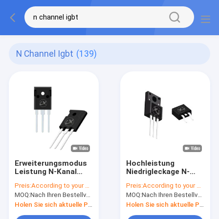
N Channel Igbt
(139)
Erweiterungsmodus
Hochleistung
Leistung N-Kanal
Niedrigleckage N-
IGBT 6A 650V für
Kanal IGBT
Preis:
According to your order requirement
Preis:
According to your order requirement
Staubsauger
Hochtemperaturbeständi
MOQ:
Nach Ihren Bestellvorgaben
MOQ:
Nach Ihren Bestellvorgaben
Holen Sie sich aktuelle Preis
Holen Sie sich aktuelle Preis