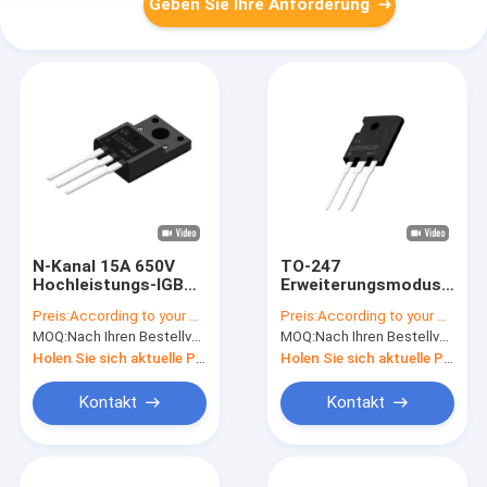
Geben Sie Ihre Anforderung
N-Kanal 15A 650V
TO-247
Hochleistungs-IGBT
Erweiterungsmodus
TO-220F für
Leistung IGBT 25A
Preis:
According to your order requirement
Preis:
According to your order requirement
Haushaltsgeräte
1200V
MOQ:
Nach Ihren Bestellvorgaben
MOQ:
Nach Ihren Bestellvorgaben
Hochstromkapazität
Holen Sie sich aktuelle Preis
Holen Sie sich aktuelle Preis
Kontakt
Kontakt