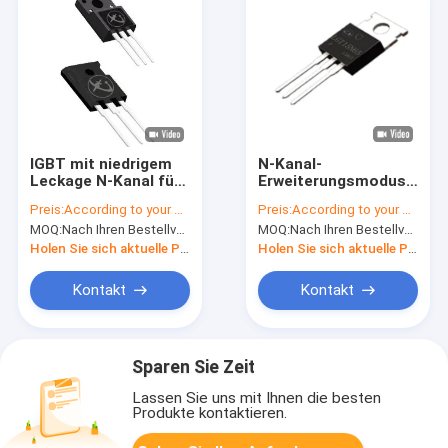
IGBT mit niedrigem
N-Kanal-
Leckage N-Kanal für
Erweiterungsmodus
industrielle
Leistung IGBT 15A
Preis:
According to your order requirement
Preis:
According to your order requirement
Anwendungen mit
650V für allgemeine
MOQ:
Nach Ihren Bestellvorgaben
MOQ:
Nach Ihren Bestellvorgaben
hoher Leistung
Wechselrichter
Holen Sie sich aktuelle Preis
Holen Sie sich aktuelle Preis
Kontakt
Kontakt
Sparen Sie Zeit
Lassen Sie uns mit Ihnen die besten
Produkte kontaktieren.