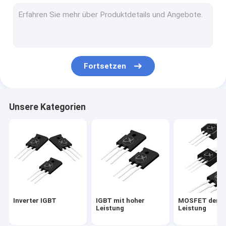
MOSFET der hohen Leistung
MOSFET mit Superverbindung
Niederspannungs-MOSFET
Fortsetzen
Hochspannungs-MOSFET
Schottky-Sperrschichtdioden
Unsere Kategorien
Dioden zur schnellen Wiederherstellung
Niedriges VF Schottky
Halbleiter mit hoher Leistung
Siliziumkarbid-MOSFET
Inverter IGBT
IGBT mit hoher
MOSFET der h
Siliziumkarbid SBD
Leistung
Leistung