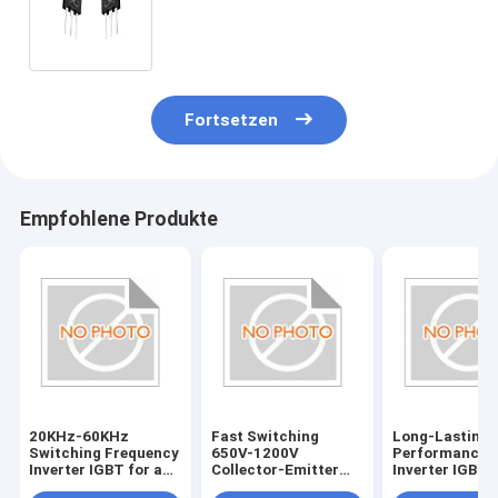
schneller Schaltgeschwindigkeit
Fortsetzen
Empfohlene Produkte
20KHz-60KHz
Fast Switching
Long-Lasting
Switching Frequency
650V-1200V
Performance
Inverter IGBT for and
Collector-Emitter
Inverter IGBT 
Fast Response ±20V
Voltage ±20V Gate-
±20V Gate-Emi