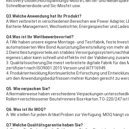
Recovery-Dioden,Hochspannungs-Mosfet, Mittel- und Niederspann
Schnellbarrierdiode und Sic-Mosfet usw..
Q3.Welche Anwendung hat Ihr Produkt?
A:Weit verbreitet in verschiedenen Bereichen wie Power Adapter, 
Batterie-Management, Wechselrichter, Energiespeicher und Lades
Q4.Was ist Ihr Wettbewerbsvorteil?
A:1Wir haben unsere eigene Montage- und Testfabrik, feste Investi
automatisierten Wire Bond Ausrüstung,Bereitstellung von mehr als
2.Dienstleistungsvorteile,ein stabiles Versorgungssystem,nachha
eigenes Labor kann schnell und effektiv mit der Validierung zusa
3. Qualitätssicherung,Die meist verbreitete digitale Fabrik für d
zertifiziert nach ISO9001 2015 Version und IATF16949.
4. Produktentwicklung,Kontinuierliche Erforschung und Entwicklu
um den Anwendungsbedürfnissen mehrer Kunden gerecht zu wer
Q5. Wie verpacken Sie?
A:Normalerweise haben verschiedene Verpackungen unterschiedl
Rollen+verschlossener Beutel+innere Box+karton.TO-220/247 ist 
Q6. Was ist Ihr MOQ?
A: Wir stellen für jeden Artikel Proben zur Verfügung. MOQ hängt v
Q7.Welche Qualitätsgarantie haben Sie?