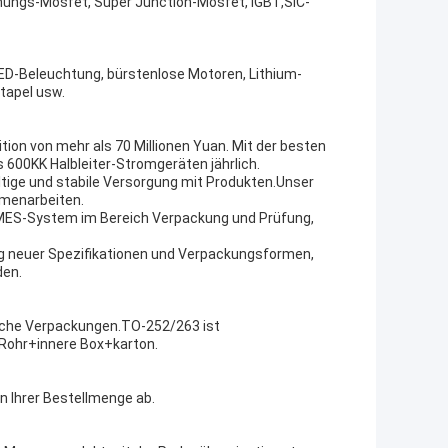
ungs-Mosfet, Super Junction-Mosfet, IGBT,SiC-
LED-Beleuchtung, bürstenlose Motoren, Lithium-
tapel usw.
tion von mehr als 70 Millionen Yuan. Mit der besten
 600KK Halbleiter-Stromgeräten jährlich.
ltige und stabile Versorgung mit Produkten.Unser
mmenarbeiten.
as MES-System im Bereich Verpackung und Prüfung,
ng neuer Spezifikationen und Verpackungsformen,
den.
iche Verpackungen.TO-252/263 ist
Rohr+innere Box+karton.
on Ihrer Bestellmenge ab.