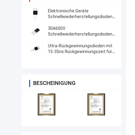
Elektronische Geräte
Schnellwiederherstellungsdioden
für Netzteile
30A600V
Schnellwiederherstellungsdioden
Verluste Diode mit hohem Licht
RoHS-konform FRD MUR3060PT
Ultra-Rückgewinnungsdioden mit
15-35ns Rückgewinnungszeit für
Hochfrequenzkreise MUR2020CT
BESCHEINIGUNG