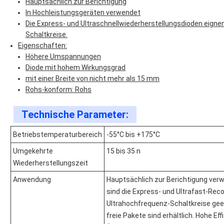
Hauptsächlich zur Berichtigung
In Hochleistungsgeräten verwendet
Die Express- und Ultraschnellwiederherstellungsdioden eigne
Schaltkreise.
Eigenschaften:
Höhere Umspannungen
Diode mit hohem Wirkungsgrad
mit einer Breite von nicht mehr als 15 mm
Rohs-konform: Rohs
Technische Parameter:
Betriebstemperaturbereich
-55°C bis +175°C
Umgekehrte
15 bis 35 n
Wiederherstellungszeit
Anwendung
Hauptsächlich zur Berichtigung ver
sind die Express- und Ultrafast-Rec
Ultrahochfrequenz-Schaltkreise geei
freie Pakete sind erhältlich. Hohe E