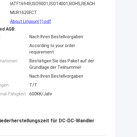
IATF16949,ISO9001,ISO14001,ROHS,REACH
MUR1620FCT
About Lingxun(1).pdf
nd AGB:
:
Nach Ihren Bestellvorgaben
According to your order
requirement
mationen:
Bestätigen Sie das Paket auf der
Grundlage der Teilnummer
Nach Ihren Bestellvorgaben
ngen:
T/T
ial-Fähigkeit:
600KK/Jahr
iederherstellungszeit für DC-DC-Wandler