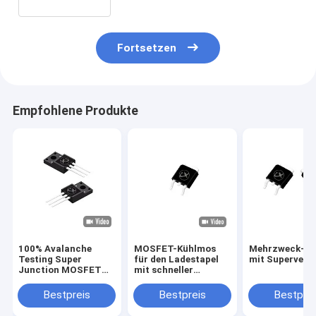
Fortsetzen
Empfohlene Produkte
100% Avalanche
MOSFET-Kühlmos
Mehrzweck-M
Testing Super
für den Ladestapel
mit Superverb
Junction MOSFET
mit schneller
für
Umschaltung
Stromversorgungen
Bestpreis
Bestpreis
Bestprei
von
Telekommunikationsservern