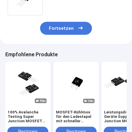
Fortsetzen
Empfohlene Produkte
100% Avalanche
MOSFET-Kühlmos
Leistungsdiskr
Testing Super
für den Ladestapel
Geräte Supper
Junction MOSFET
mit schneller
Junction MOS
für
Umschaltung
für LED-Treib
Stromversorgungen
Bestpreis
Bestpreis
Bestprei