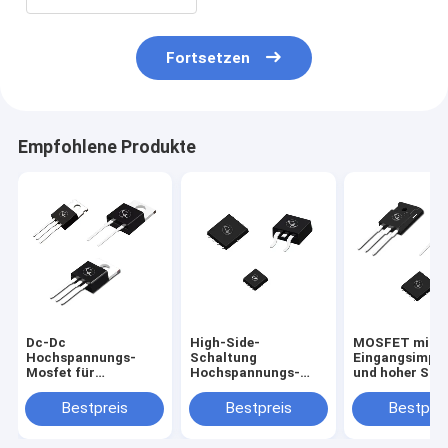
Fortsetzen
Empfohlene Produkte
Dc-Dc
High-Side-
MOSFET mit h
Hochspannungs-
Schaltung
Eingangsimpe
Mosfet für
Hochspannungs-
und hoher Sp
industrielle
Leistungs-MOSFET
für die
Gleichspannungsversorgung
p-Kanal-MOSFET
Schaltversorg
Bestpreis
Bestpreis
Bestprei