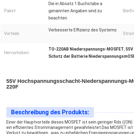
Die in Absatz 1 Buchstabe a
Paket:
genannten Angaben sind zu
Bleifr
beachten.
Verbesserte Effizienz des Systems
Vorteile:
Strom
TO-220AB Niederspannungs-MOSFET
,
55V
Hervorheben:
Schutz der Batterie NiederspannungsmO
55V Hochspannungsschacht-Niederspannungs-MO
220F
Beschreibung des Produkts:
Einer der Hauptvorteile dieses MOSFET ist sein geringer Rds ((ON
ein effizientes Strommanagement gewährleistet.Das MOSFET ist
Verlust zu bewältigen., was zu erheblichen Energieeinsparungen 