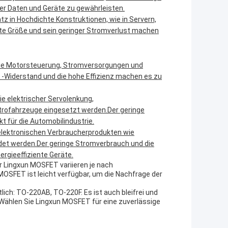
her Daten und Geräte zu gewährleisten.
tz in Hochdichte Konstruktionen, wie in Servern,
 Größe und sein geringer Stromverlust machen
wie Motorsteuerung, Stromversorgungen und
-Widerstand und die hohe Effizienz machen es zu
 elektrischer Servolenkung,
rofahrzeuge eingesetzt werden.Der geringe
t für die Automobilindustrie.
elektronischen Verbraucherprodukten wie
et werden.Der geringe Stromverbrauch und die
ergieeffiziente Geräte.
r Lingxun MOSFET variieren je nach
MOSFET ist leicht verfügbar, um die Nachfrage der
ich: TO-220AB, TO-220F. Es ist auch bleifrei und
ählen Sie Lingxun MOSFET für eine zuverlässige