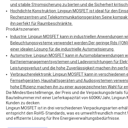
und stabile Stromsicherung zu bieten und die Sicherheit kritisc
Hochdichte Konstruktion: Lingxun MOSFET ist ideal für den Einsa
Rechenzentren und Telekommunikationsgeräten.Seine kompakte
ihn perfekt für Raumbeschränkte.
Produktszenarien:
Industrie: Lingxun MOSFET kann in industriellen Anwendungen 
Beleuchtungssysteme verwendet werden.Der geringe Rds ((ON) 
einer idealen Lösung für die industrielle Automatisierung.
Automotive: Lingxun MOSFET kann in Automobilanwendungen wie
Batteriemanagementsystemen und Ladevorrichtungen für Elekt
Leistungsverlust und die hohe Zuverlässigkeit machen ihn perfek
Verbraucherelektronik: Lingxun MOSFET kann in verschiedenen 
Fernsehgeräten, Haushaltsgeräten und Audiosystemen verwend
hohe Effizienz machen ihn zu einer ausgezeichneten Wahl für en
Die Mindestbestellmenge, der Preis und die Verpackungsdetails fü
Bauteilnummer.mit einer Lieferkapazität von 600KK/Jahr, Lingxun 
Kunden zu decken.
Lingxun MOSFET ist in drei verschiedenen Verpackungsarten erhältl
entspricht den RoHS-Standards, was es umweltfreundlich macht.W
und effiziente Lösung für Ihre Energieverwaltungsbedürfnisse.