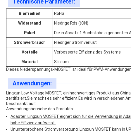
Technische Parameter:
Bleifreiheit
RoHS
Widerstand
Niedrige Rds ((ON)
Paket
Die in Absatz 1 Buchstabe a genannten 
Stromverbrauch
Niedriger Stromverlust
Vorteile
Verbesserte Effizienz des Systems
Material
Silizium
Dieses Niederspannungs-MOSFET ist ideal für PWM-Anwendunge
Anwendungen:
Lingxun Low Voltage MOSFET, ein hochwertiges Produkt aus China
zertifiziert.Sie macht es sehr effizient.Es wird in verschiedenen A
beschränkt auf:
Anwendungsbereiche des Produkts:
Adapter: Lingxun MOSFET eignet sich für die Verwendung in Adap
hohe Effizienz aufweist.
Ununterbrochene Stromversorgung: Lingxun MOSFET kann in U