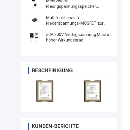
Mehrzweck-
Niedrigspannungsspeicher
MOSFET TO-220C zur
ununterbrochenen
Multifunktionales
Stromversorgung
Niederspannungs-MOSFET zur
synchronen Berichtigung
50A 200V Niedrigspannung Mosfet
hoher Wirkungsgrad
BESCHEINIGUNG
KUNDEN-BERICHTE