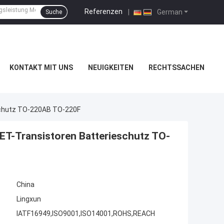
Referenzen
|
German
Suche
KONTAKT MIT UNS
NEUIGKEITEN
RECHTSSACHEN
schutz TO-220AB TO-220F
-Transistoren Batterieschutz TO-
China
Lingxun
IATF16949,ISO9001,ISO14001,ROHS,REACH