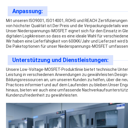
Anpassung:
Mit unseren ISO9001, ISO14001, ROHS und REACH Zertifizierungen 
von höchster Qualität ist.Der Preis und die Verpackungsdetails we
Unser Niederspannungs-MOSFET eignet sich für den Einsatz in Gl
digitalen Logikkreisen.so dass es eine ideale Wahl für verschied
Wir haben eine Lieferfähigkeit von 600KK/Jahr und Lieferzeit wird b
Die Paketoptionen für unser Niederspannungs-MOSFET umfassen
Unterstützung und Dienstleistungen:
Unsere Low-Voltage-MOSFET-Produktlinie bietet technische Unter
Leistung in verschiedenen Anwendungen zu gewährleisten.Design-
Bildungsressourcen an, um unseren Kunden zu helfen, über die n
Practices informiert und auf dem Laufenden zu bleiben.Unser Eng
hinaus, bieten wir auch eine umfassende Nachverkaufsunterstütz
Kundenzufriedenheit zu gewährleisten.