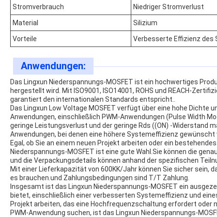
Stromverbrauch
Niedriger Stromverlust
Material
Silizium
Vorteile
Verbesserte Effizienz des
Anwendungen:
Das Lingxun Niederspannungs-MOSFET ist ein hochwertiges Produkt
hergestellt wird. Mit ISO9001, ISO14001, ROHS und REACH-Zertifizi
garantiert den internationalen Standards entspricht..
Das Lingxun Low Voltage MOSFET verfügt über eine hohe Dichte und 
Anwendungen, einschließlich PWM-Anwendungen (Pulse Width Mod
geringe Leistungsverlust und der geringe Rds ((ON) -Widerstand m
Anwendungen, bei denen eine höhere Systemeffizienz gewünscht 
Egal, ob Sie an einem neuen Projekt arbeiten oder ein bestehendes
Niederspannungs-MOSFET ist eine gute Wahl.Sie können die genaue 
und die Verpackungsdetails können anhand der spezifischen Teil
Mit einer Lieferkapazität von 600KK/Jahr können Sie sicher sein,
es brauchen.und Zahlungsbedingungen sind T/T Zahlung.
Insgesamt ist das Lingxun Niederspannungs-MOSFET ein ausgezeic
bietet, einschließlich einer verbesserten Systemeffizienz und ei
Projekt arbeiten, das eine Hochfrequenzschaltung erfordert oder 
PWM-Anwendung suchen, ist das Lingxun Niederspannungs-MOSFE