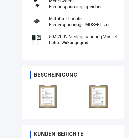
Mehrzweck-
Niedrigspannungsspeicher
MOSFET TO-220C zur
ununterbrochenen
Multifunktionales
Stromversorgung
Niederspannungs-MOSFET zur
synchronen Berichtigung
50A 200V Niedrigspannung Mosfet
hoher Wirkungsgrad
BESCHEINIGUNG
KUNDEN-BERICHTE