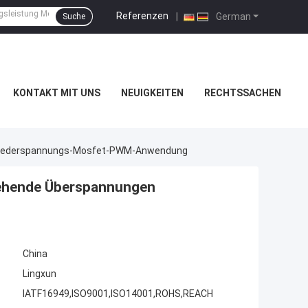
Referenzen
|
German
Suche
KONTAKT MIT UNS
NEUIGKEITEN
RECHTSSACHEN
n Niederspannungs-Mosfet-PWM-Anwendung
gehende Überspannungen
China
Lingxun
IATF16949,ISO9001,ISO14001,ROHS,REACH