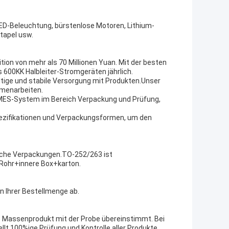
LED-Beleuchtung, bürstenlose Motoren, Lithium-
tapel usw.
tion von mehr als 70 Millionen Yuan. Mit der besten
 600KK Halbleiter-Stromgeräten jährlich.
ltige und stabile Versorgung mit Produkten.Unser
mmenarbeiten.
as MES-System im Bereich Verpackung und Prüfung,
pezifikationen und Verpackungsformen, um den
iche Verpackungen.TO-252/263 ist
Rohr+innere Box+karton.
on Ihrer Bestellmenge ab.
das Massenprodukt mit der Probe übereinstimmt. Bei
lt.100%ige Prüfung und Kontrolle aller Produkte