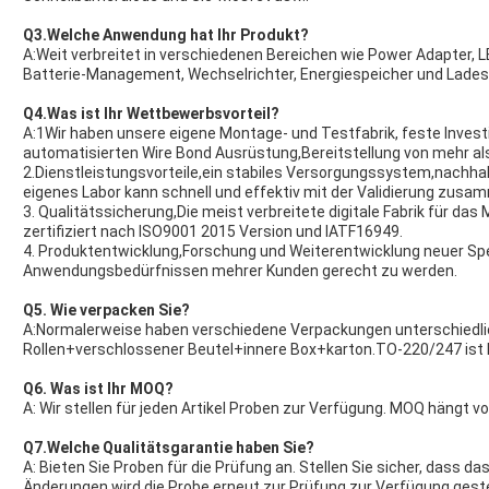
Q3.Welche Anwendung hat Ihr Produkt?
A:Weit verbreitet in verschiedenen Bereichen wie Power Adapter, 
Batterie-Management, Wechselrichter, Energiespeicher und Lades
Q4.Was ist Ihr Wettbewerbsvorteil?
A:1Wir haben unsere eigene Montage- und Testfabrik, feste Investi
automatisierten Wire Bond Ausrüstung,Bereitstellung von mehr als
2.Dienstleistungsvorteile,ein stabiles Versorgungssystem,nachha
eigenes Labor kann schnell und effektiv mit der Validierung zusa
3. Qualitätssicherung,Die meist verbreitete digitale Fabrik für d
zertifiziert nach ISO9001 2015 Version und IATF16949.
4. Produktentwicklung,Forschung und Weiterentwicklung neuer S
Anwendungsbedürfnissen mehrer Kunden gerecht zu werden.
Q5. Wie verpacken Sie?
A:Normalerweise haben verschiedene Verpackungen unterschiedl
Rollen+verschlossener Beutel+innere Box+karton.TO-220/247 ist 
Q6. Was ist Ihr MOQ?
A: Wir stellen für jeden Artikel Proben zur Verfügung. MOQ hängt v
Q7.Welche Qualitätsgarantie haben Sie?
A: Bieten Sie Proben für die Prüfung an. Stellen Sie sicher, dass 
Änderungen wird die Probe erneut zur Prüfung zur Verfügung gestel