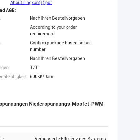
About Lingxun(1).pdf
nd AGB:
:
Nach Ihren Bestellvorgaben
According to your order
requirement
:
Confirm package based on part
number
Nach Ihren Bestellvorgaben
ngen:
T/T
ial-Fähigkeit:
600KK/Jahr
erspannungen Niederspannungs-Mosfet-PWM-
le:
Verbesserte Effizienz des Systems