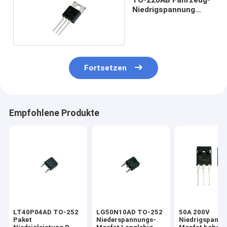
Niedrigspannung
Mosfet flexibel
Fortsetzen
Empfohlene Produkte
LT40P04AD TO-252
LG50N10AD TO-252
50A 200V
Paket
Niederspannungs-
Niedrigspann