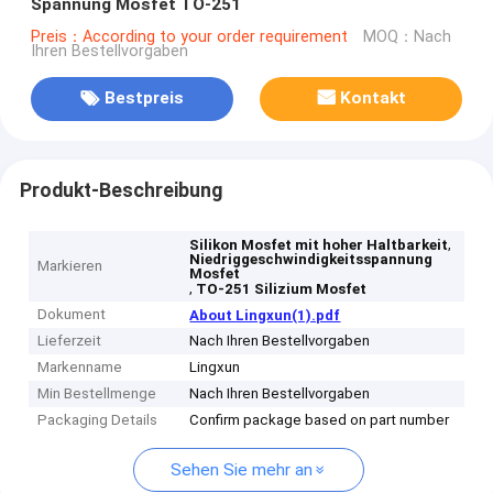
Spannung Mosfet TO-251
Preis：According to your order requirement
MOQ：Nach
Ihren Bestellvorgaben
Bestpreis
Kontakt
Produkt-Beschreibung
,
Silikon Mosfet mit hoher Haltbarkeit
Niedriggeschwindigkeitsspannung
Markieren
Mosfet
,
TO-251 Silizium Mosfet
Dokument
About Lingxun(1).pdf
Lieferzeit
Nach Ihren Bestellvorgaben
Markenname
Lingxun
Min Bestellmenge
Nach Ihren Bestellvorgaben
Packaging Details
Confirm package based on part number
Sehen Sie mehr an