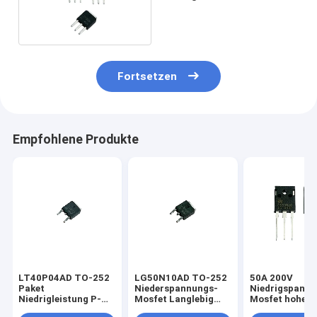
Spannung Mosfet TO-251
Fortsetzen
Empfohlene Produkte
LT40P04AD TO-252
LG50N10AD TO-252
50A 200V
Paket
Niederspannungs-
Niedrigspann
Niedrigleistung P-
Mosfet Langlebig
Mosfet hoher
Kanal Mosfet Für
Wirksamkeit
Wirkungsgrad