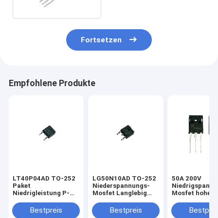
Logikkreise
Fortsetzen
Empfohlene Produkte
LT40P04AD TO-252
LG50N10AD TO-252
50A 200V
Paket
Niederspannungs-
Niedrigspann
Niedrigleistung P-
Mosfet Langlebig
Mosfet hoher
Kanal Mosfet Für
Wirksamkeit
Wirkungsgrad
PWM-Anwendungen
Bestpreis
Bestpreis
Bestprei