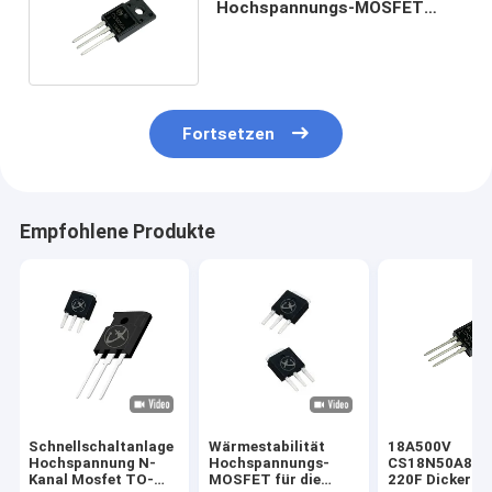
Hochspannungs-MOSFET
100% Lawinentest N-Kanal für
Hochspannungsanwendungen
Fortsetzen
Empfohlene Produkte
Schnellschaltanlage
Wärmestabilität
18A500V
Hochspannung N-
Hochspannungs-
CS18N50A8 T
Kanal Mosfet TO-
MOSFET für die
220F Dicker R