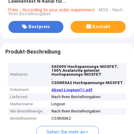
Lawinentest N-Kanal für
Hochspannungsanwendungen
Preis：According to your order requirement
MOQ：Nach
Ihren Bestellvorgaben
Bestpreis
Kontakt
Produkt-Beschreibung
,
5A500V Hochspannungs-MOSFET
100% Avalanche getestet
Markieren
Hochspannungs-MOSFET
,
CS5N50A2 Hochspannungs-MOSFET
Dokument
About Lingxun(1).pdf
Lieferzeit
Nach Ihren Bestellvorgaben
Markenname
Lingxun
Min Bestellmenge
Nach Ihren Bestellvorgaben
Modellnummer
CS5N50A2
Sehen Sie mehr an