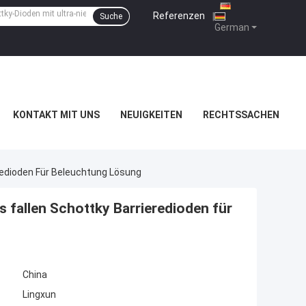
Referenzen
|
Suche
German
KONTAKT MIT UNS
NEUIGKEITEN
RECHTSSACHEN
edioden Für Beleuchtung Lösung
allen Schottky Barrieredioden für
China
Lingxun