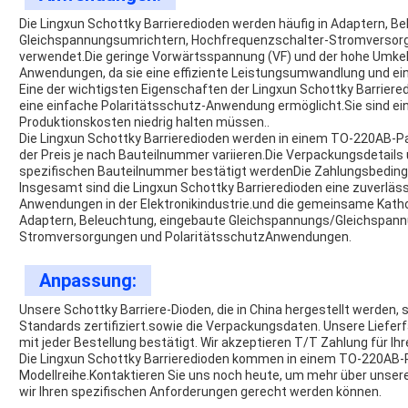
Die Lingxun Schottky Barrieredioden werden häufig in Adaptern, 
Gleichspannungsumrichtern, Hochfrequenzschalter-Stromversor
verwendet.Die geringe Vorwärtsspannung (VF) und der hohe Umkeh
Anwendungen, da sie eine effiziente Leistungsumwandlung und ein
Eine der wichtigsten Eigenschaften der Lingxun Schottky Barriere
eine einfache Polaritätsschutz-Anwendung ermöglicht.Sie sind eine 
Produktionskosten niedrig halten müssen..
Die Lingxun Schottky Barrieredioden werden in einem TO-220AB-Pa
der Preis je nach Bauteilnummer variieren.Die Verpackungsdetails 
spezifischen Bauteilnummer bestätigt werdenDie Zahlungsbeding
Insgesamt sind die Lingxun Schottky Barrieredioden eine zuverläs
Anwendungen in der Elektronikindustrie.und die gemeinsame Katho
Adaptern, Beleuchtung, eingebaute Gleichspannungs­/Gleichspann
Stromversorgungen und Polaritätsschutz­Anwendungen.
Anpassung:
Unsere Schottky Barriere-Dioden, die in China hergestellt werden
Standards zertifiziert.sowie die Verpackungsdaten. Unsere Lieferfä
mit jeder Bestellung bestätigt. Wir akzeptieren T/T Zahlung für Ih
Die Lingxun Schottky Barrieredioden kommen in einem TO-220AB-P
Modellreihe.Kontaktieren Sie uns noch heute, um mehr über unse
wir Ihren spezifischen Anforderungen gerecht werden können.