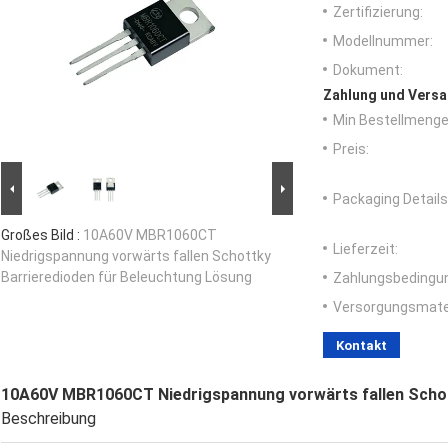
Zertifizierung:
Modellnummer:
Dokument:
Zahlung und Versa
Min Bestellmenge
Preis:
Packaging Details
Großes Bild :
10A60V MBR1060CT
Lieferzeit:
Niedrigspannung vorwärts fallen Schottky
Barrieredioden für Beleuchtung Lösung
Zahlungsbedingu
Versorgungsmater
Kontakt
10A60V MBR1060CT Niedrigspannung vorwärts fallen Schot
Beschreibung