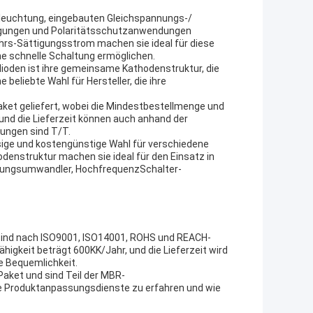
Beleuchtung, eingebauten Gleichspannungs-/
gungen und Polaritätsschutzanwendungen
rs-Sättigungsstrom machen sie ideal für diese
e schnelle Schaltung ermöglichen.
dioden ist ihre gemeinsame Kathodenstruktur, die
beliebte Wahl für Hersteller, die ihre
ket geliefert, wobei die Mindestbestellmenge und
und die Lieferzeit können auch anhand der
ungen sind T/T.
sige und kostengünstige Wahl für verschiedene
denstruktur machen sie ideal für den Einsatz in
ungs­umwandler, Hochfrequenz­Schalter­
, sind nach ISO9001, ISO14001, ROHS und REACH-
higkeit beträgt 600KK/Jahr, und die Lieferzeit wird
re Bequemlichkeit.
aket und sind Teil der MBR-
re Produktanpassungsdienste zu erfahren und wie