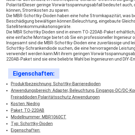
PolaritätDieser geringe Vorwärtsspannungsabfall bedeutet auch, da
können, Stromkosten zu sparen.
Die MBR-Schottky-Dioden haben eine hohe Stromkapazität, was b
Beschädigung bewältigen können.Beleuchtung, eingebaute Gleich
Satellitenkommunikationsgeräte.
Die MBR Schottky Dioden sind in einem TO-220AB-Paket erhältlich
eine einfache Montage bietet.ob Sie ein professioneller Ingenieur o
Insgesamt sind die MBR-Schottky-Dioden eine zuverlässige und leis
Schottky-Schrankendiode suchen, die eine hervorragende Leistun
verwendet werden kann.Mit ihrem geringen Vorwärtsspannungsabf
220AB-Paket sind sie eine beliebte Wahl bei Ingenieuren und DIY-E
Eigenschaften:
Produktbezeichnung: Schottky-Barrieredioden
Anwendungsbereich: Adapter, Beleuchtung, Eingangs-DC/DC-Ko
Freiraddioden Polaritätsschutz Anwendungen
Kosten: Niedrig
Paket: TO-220AB
Modellnummer: MBR1060CT
Typ: Schottky-Dioden
Eigenschaften: