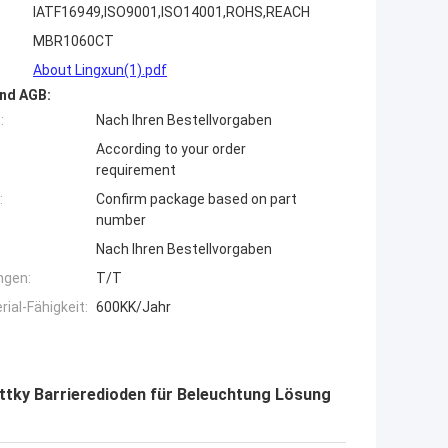
IATF16949,ISO9001,ISO14001,ROHS,REACH
MBR1060CT
About Lingxun(1).pdf
nd AGB:
:
Nach Ihren Bestellvorgaben
According to your order
requirement
:
Confirm package based on part
number
Nach Ihren Bestellvorgaben
ngen:
T/T
ial-Fähigkeit:
600KK/Jahr
tky Barrieredioden für Beleuchtung Lösung