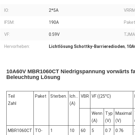
IO:
2*5A
VRRM
IFSM:
190A
Paket
VF:
0.59V
TJMA
Hervorheben:
Lichtlösung Schottky-Barrieredioden
,
10A
10A60V MBR1060CT Niedrigspannung vorwärts fall
Beleuchtung Lösung
Teil
Paket
Sterben.
Ich...
VBR
VF ((25°C)
Zahl
(A)
Wenn
Typ
Maximal
(A)
(V)
(V)
MBR1060CT
TO-
1
10
60
5
0.7
0.76