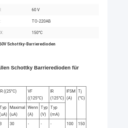
:
60 V
:
TO-220AB
X:
150°C
60V Schottky-Barrieredioden
en Schottky Barrieredioden für
IR ((25°C)
VF
IR
IFSM
Tj
((125°C)
(125°C)
(A)
(°C)
Typ
Maximal
Wenn
Typ
Typ
(uA)
(uA)
(A)
(V)
(mA)
3
30
-
-
-
100
150