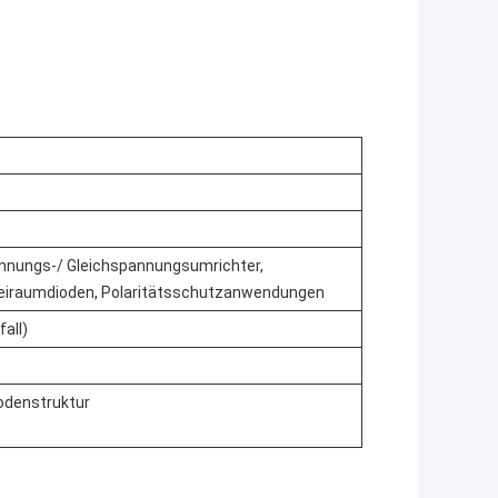
annungs-/ Gleichspannungsumrichter,
eiraumdioden, Polaritätsschutzanwendungen
all)
odenstruktur