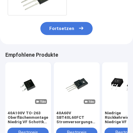
Fortsetzen
Empfohlene Produkte
40A100V TO-263
40A60V
Niedrige
Oberflächenmontage
SBT40L60FCT
Rückkehrwiede
Niedrig VF Schottky-
Stromversorgungseinheiten
Niedrige VF S
Rektifizierungsdioden
Niedrigfrequenz
TO-220 TO-24
SBT40L100DC
Schottky-Dioden
Unterhaltungs
Bestpreis
Bestpreis
Bestprei