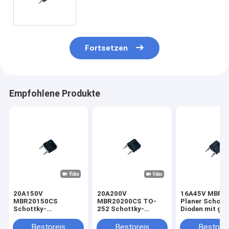
Fortsetzen
Empfohlene Produkte
20A150V
20A200V
16A45V MBR1
MBR20150CS
MBR20200CS TO-
Planer Schott
Schottky-
252 Schottky-
Dioden mit ger
Barrieredioden
Schrankmodi für
Leistungsverl
Hochfrequenzschalter
Hochfrequenzschalter
TO-252
Bestpreis
Bestpreis
Bestprei