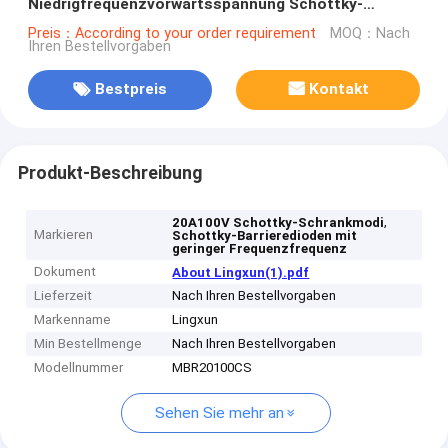
Niedrigfrequenzvorwärtsspannung Schottky-
Schranktdioden TO-252
Preis：According to your order requirement
MOQ：Nach
Ihren Bestellvorgaben
Bestpreis
Kontakt
Produkt-Beschreibung
,
20A100V Schottky-Schrankmodi
Markieren
Schottky-Barrieredioden mit
geringer Frequenzfrequenz
Dokument
About Lingxun(1).pdf
Lieferzeit
Nach Ihren Bestellvorgaben
Markenname
Lingxun
Min Bestellmenge
Nach Ihren Bestellvorgaben
Modellnummer
MBR20100CS
Sehen Sie mehr an