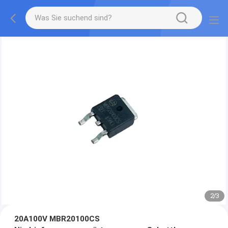
2
/
3
20A100V MBR20100CS