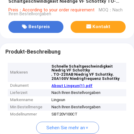
Schaltgeschwindigkeit Niedrige VF Schottky TO-
220AB
Preis：According to your order requirement
MOQ：Nach
Ihren Bestellvorgaben
Bestpreis
Kontakt
Produkt-Beschreibung
Schnelle Schaltgeschwindigkeit
Niedrig VF Schottky
Markieren
,
,
TO-220AB Niedrig VF Schottky
20A100V Niedrigfrequenz Schottky
Dokument
About Lingxun(1).pdf
Lieferzeit
Nach Ihren Bestellvorgaben
Markenname
Lingxun
Min Bestellmenge
Nach Ihren Bestellvorgaben
Modellnummer
SBT20V100CT
Sehen Sie mehr an