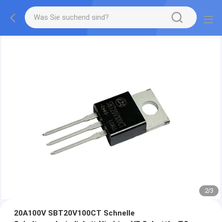
2
/
3
20A100V SBT20V100CT Schnelle