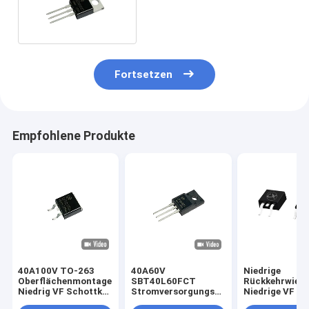
Schaltgeschwindigkeit
Niedrige VF Schottky TO-
220AB
Fortsetzen
Empfohlene Produkte
40A100V TO-263
40A60V
Niedrige
Oberflächenmontage
SBT40L60FCT
Rückkehrwiede
Niedrig VF Schottky-
Stromversorgungseinheiten
Niedrige VF S
Rektifizierungsdioden
Niedrigfrequenz
TO-220 TO-24