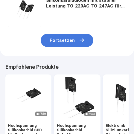
Silikonkarbiddioden mit stabiler
Leistung TO-220AC TO-247AC für
elektrische Kocher
Fortsetzen
Empfohlene Produkte
Hochspannung
Hochspannung
Elektronik
Silikonkarbid SBD
Silikonkarbid
Siliziumkarbi