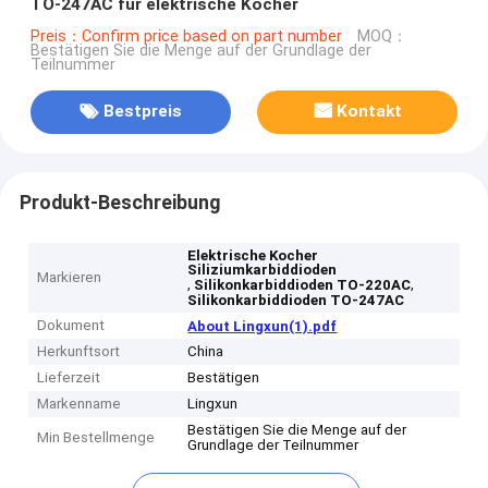
TO-247AC für elektrische Kocher
Preis：Confirm price based on part number
MOQ：
Bestätigen Sie die Menge auf der Grundlage der
Teilnummer
Bestpreis
Kontakt
Produkt-Beschreibung
Elektrische Kocher
Siliziumkarbiddioden
Markieren
,
,
Silikonkarbiddioden TO-220AC
Silikonkarbiddioden TO-247AC
Dokument
About Lingxun(1).pdf
Herkunftsort
China
Lieferzeit
Bestätigen
Markenname
Lingxun
Bestätigen Sie die Menge auf der
Min Bestellmenge
Grundlage der Teilnummer