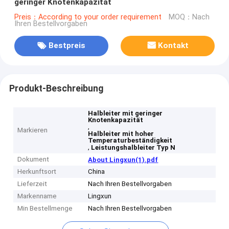
geringer Knotenkapazität
Preis：According to your order requirement
MOQ：Nach
Ihren Bestellvorgaben
Bestpreis
Kontakt
Produkt-Beschreibung
Halbleiter mit geringer
Knotenkapazität
,
Markieren
Halbleiter mit hoher
Temperaturbeständigkeit
,
Leistungshalbleiter Typ N
Dokument
About Lingxun(1).pdf
Herkunftsort
China
Lieferzeit
Nach Ihren Bestellvorgaben
Markenname
Lingxun
Min Bestellmenge
Nach Ihren Bestellvorgaben