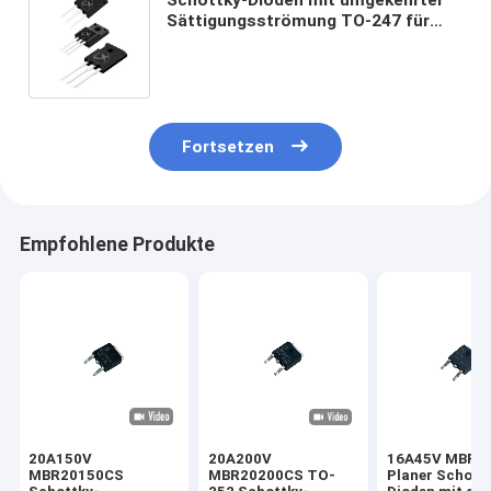
Sättigungsströmung TO-247 für
Kommunikationsgeräte
Fortsetzen
Empfohlene Produkte
20A150V
20A200V
16A45V MBR1
MBR20150CS
MBR20200CS TO-
Planer Schott