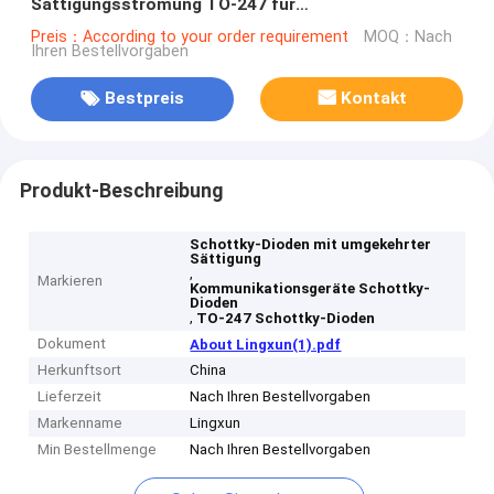
Sättigungsströmung TO-247 für
Kommunikationsgeräte
Preis：According to your order requirement
MOQ：Nach
Ihren Bestellvorgaben
Bestpreis
Kontakt
Produkt-Beschreibung
Schottky-Dioden mit umgekehrter
Sättigung
,
Markieren
Kommunikationsgeräte Schottky-
Dioden
,
TO-247 Schottky-Dioden
Dokument
About Lingxun(1).pdf
Herkunftsort
China
Lieferzeit
Nach Ihren Bestellvorgaben
Markenname
Lingxun
Min Bestellmenge
Nach Ihren Bestellvorgaben