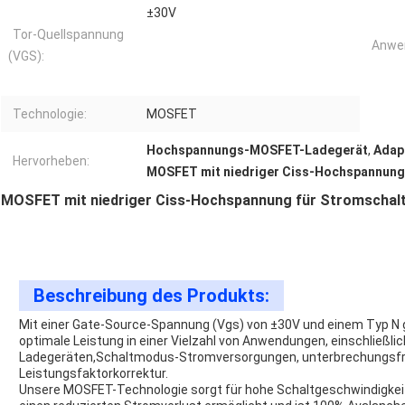
±30V
Tor-Quellspannung
Anwe
(VGS):
Technologie:
MOSFET
Hochspannungs-MOSFET-Ladegerät
,
Adap
Hervorheben:
MOSFET mit niedriger Ciss-Hochspannung
MOSFET mit niedriger Ciss-Hochspannung für Stromschal
Beschreibung des Produkts:
Mit einer Gate-Source-Spannung (Vgs) von ±30V und einem Typ N
optimale Leistung in einer Vielzahl von Anwendungen, einschließl
Ladegeräten,Schaltmodus-Stromversorgungen, unterbrechungsfr
Leistungsfaktorkorrektur.
Unsere MOSFET-Technologie sorgt für hohe Schaltgeschwindigkei