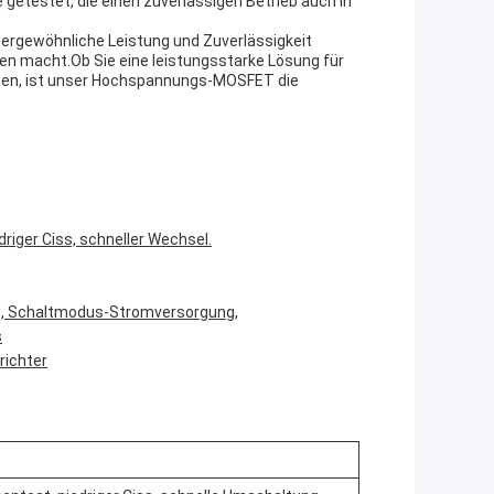
getestet, die einen zuverlässigen Betrieb auch in
ergewöhnliche Leistung und Zuverlässigkeit
gen macht.Ob Sie eine leistungsstarke Lösung für
hen, ist unser Hochspannungs-MOSFET die
riger Ciss, schneller Wechsel.
s, Schaltmodus-Stromversorgung,
s
richter