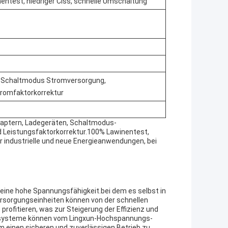
entest, niedriger Ciss, schnelle Umschaltung
, Schaltmodus Stromversorgung,
romfaktorkorrektur
daptern, Ladegeräten, Schaltmodus-
Leistungsfaktorkorrektur.100% Lawinentest,
r industrielle und neue Energieanwendungen, bei
eine hohe Spannungsfähigkeit.bei dem es selbst in
rsorgungseinheiten können von der schnellen
rofitieren, was zur Steigerung der Effizienz und
iesysteme können vom Lingxun-Hochspannungs-
m einen sicheren und zuverlässigen Betrieb zu