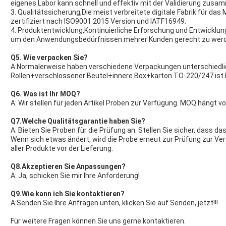
eigenes Labor kann schnell und effektiv mit der Validierung zusa
3. Qualitätssicherung,Die meist verbreitete digitale Fabrik für d
zertifiziert nach ISO9001 2015 Version und IATF16949.
4. Produktentwicklung,Kontinuierliche Erforschung und Entwicklu
um den Anwendungsbedürfnissen mehrer Kunden gerecht zu wer
Q5. Wie verpacken Sie?
A:Normalerweise haben verschiedene Verpackungen unterschiedl
Rollen+verschlossener Beutel+innere Box+karton.TO-220/247 ist 
Q6. Was ist Ihr MOQ?
A: Wir stellen für jeden Artikel Proben zur Verfügung. MOQ hängt v
Q7.Welche Qualitätsgarantie haben Sie?
A: Bieten Sie Proben für die Prüfung an. Stellen Sie sicher, dass
Wenn sich etwas ändert, wird die Probe erneut zur Prüfung zur Ve
aller Produkte vor der Lieferung.
Q8.
Akzeptieren Sie Anpassungen?
A: Ja, schicken Sie mir Ihre Anforderung!
Q9.Wie kann ich Sie kontaktieren?
A:Senden Sie Ihre Anfragen unten, klicken Sie auf Senden, jetzt!!!
Für weitere Fragen können Sie uns gerne kontaktieren.