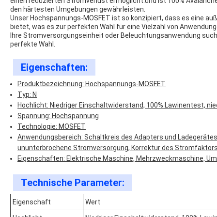
einen reduzierten Stromverlust ermöglicht.und ist 100% Avalanche 
den härtesten Umgebungen gewährleisten.
Unser Hochspannungs-MOSFET ist so konzipiert, dass es eine auß
bietet, was es zur perfekten Wahl für eine Vielzahl von Anwendun
Ihre Stromversorgungseinheit oder Beleuchtungsanwendung suc
perfekte Wahl.
Eigenschaften:
Produktbezeichnung: Hochspannungs-MOSFET
Typ: N
Hochlicht: Niedriger Einschaltwiderstand, 100% Lawinentest, nied
Spannung: Hochspannung
Technologie: MOSFET
Anwendungsbereich: Schaltkreis des Adapters und Ladegeräte
ununterbrochene Stromversorgung, Korrektur des Stromfaktor
Eigenschaften: Elektrische Maschine, Mehrzweckmaschine, Um
Technische Parameter:
Eigenschaft
Wert