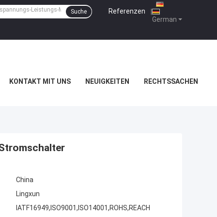
Referenzen
|
Suche
German
KONTAKT MIT UNS
NEUIGKEITEN
RECHTSSACHEN
Stromschalter
China
Lingxun
IATF16949,ISO9001,ISO14001,ROHS,REACH