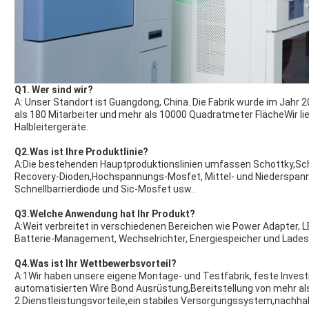
Q1. Wer sind wir?
A: Unser Standort ist Guangdong, China. Die Fabrik wurde im Jahr 
als 180 Mitarbeiter und mehr als 10000 Quadratmeter FlächeWir lie
Halbleitergeräte.
Q2.Was ist Ihre Produktlinie?
A:Die bestehenden Hauptproduktionslinien umfassen Schottky,Sc
Recovery-Dioden,Hochspannungs-Mosfet, Mittel- und Niederspann
Schnellbarrierdiode und Sic-Mosfet usw..
Q3.Welche Anwendung hat Ihr Produkt?
A:Weit verbreitet in verschiedenen Bereichen wie Power Adapter, 
Batterie-Management, Wechselrichter, Energiespeicher und Lades
Q4.Was ist Ihr Wettbewerbsvorteil?
A:1Wir haben unsere eigene Montage- und Testfabrik, feste Investi
automatisierten Wire Bond Ausrüstung,Bereitstellung von mehr als
2.Dienstleistungsvorteile,ein stabiles Versorgungssystem,nachha