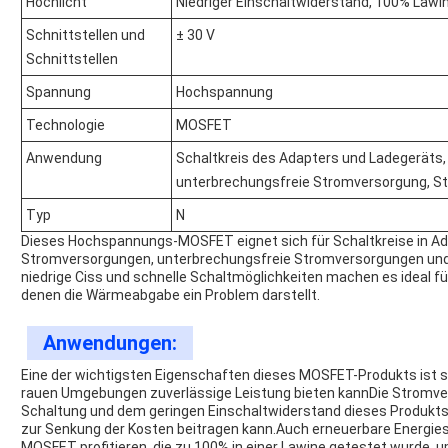
Hochlicht
Niedriger Einschaltwiderstand, 100% Lawin
Schnittstellen und
± 30 V
Schnittstellen
Spannung
Hochspannung
Technologie
MOSFET
Anwendung
Schaltkreis des Adapters und Ladegeräts
unterbrechungsfreie Stromversorgung, St
Typ
N
Dieses Hochspannungs-MOSFET eignet sich für Schaltkreise in A
Stromversorgungen, unterbrechungsfreie Stromversorgungen und 
niedrige Ciss und schnelle Schaltmöglichkeiten machen es ideal fü
denen die Wärmeabgabe ein Problem darstellt.
Anwendungen:
Eine der wichtigsten Eigenschaften dieses MOSFET-Produkts ist s
rauen Umgebungen zuverlässige Leistung bieten kannDie Stromve
Schaltung und dem geringen Einschaltwiderstand dieses Produkts p
zur Senkung der Kosten beitragen kann.Auch erneuerbare Energ
MOSFET profitieren, die zu 100% in einer Lawine getestet wurde, u