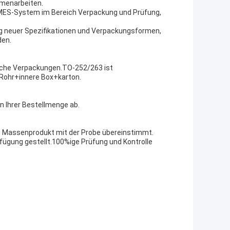
mmenarbeiten.
as MES-System im Bereich Verpackung und Prüfung,
ng neuer Spezifikationen und Verpackungsformen,
den.
iche Verpackungen.TO-252/263 ist
Rohr+innere Box+karton.
on Ihrer Bestellmenge ab.
 das Massenprodukt mit der Probe übereinstimmt.
rfügung gestellt.100%ige Prüfung und Kontrolle