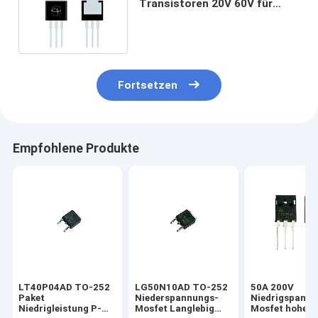
Transistoren 20V 60V für
drahtlose Ladevorrichtung
Fortsetzen
Empfohlene Produkte
LT40P04AD TO-252
LG50N10AD TO-252
50A 200V
Paket
Niederspannungs-
Niedrigspann
Niedrigleistung P-
Mosfet Langlebig
Mosfet hoher