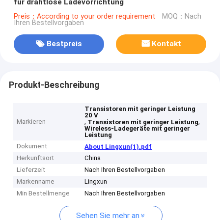
für drahtlose Ladevorrichtung
Preis：According to your order requirement
MOQ：Nach
Ihren Bestellvorgaben
Bestpreis
Kontakt
Produkt-Beschreibung
Transistoren mit geringer Leistung
20 V
Markieren
,
,
Transistoren mit geringer Leistung
Wireless-Ladegeräte mit geringer
Leistung
Dokument
About Lingxun(1).pdf
Herkunftsort
China
Lieferzeit
Nach Ihren Bestellvorgaben
Markenname
Lingxun
Min Bestellmenge
Nach Ihren Bestellvorgaben
Sehen Sie mehr an