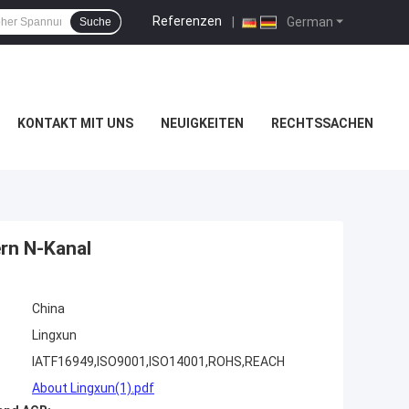
Referenzen
|
German
Suche
KONTAKT MIT UNS
NEUIGKEITEN
RECHTSSACHEN
rn N-Kanal
China
Lingxun
IATF16949,ISO9001,ISO14001,ROHS,REACH
About Lingxun(1).pdf