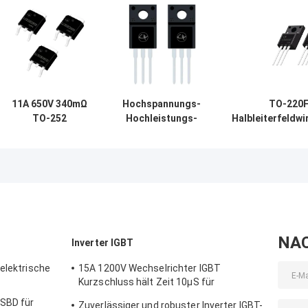
11A 650V 340mΩ
Hochspannungs-
TO-220F
TO-252
Hochleistungs-
Halbleiterfeldw
Hochleistungs-
Halbleiter des
15A 6
MOSFET für
Typs N mit
Schaltladegerät
geringer Leckage
NA
Inverter IGBT
elektrische
15A 1200V Wechselrichter IGBT
Kurzschluss hält Zeit 10μS für
Motorfahrer
 SBD für
Zuverlässiger und robuster Inverter IGBT-