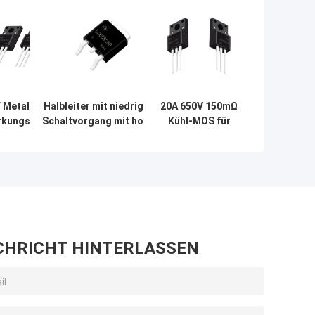
 Metalloxid
Halbleiter mit niedrigem
20A 650V 150mΩ
irkungstransistoren
Schaltvorgang mit hoher
Kühl-MOS für
00V 274mΩ
Leistung 15A 650V 238mΩ
Schaltmodus-
für
Stromversorgungen
Gleichspannungskonverter
CHRICHT HINTERLASSEN