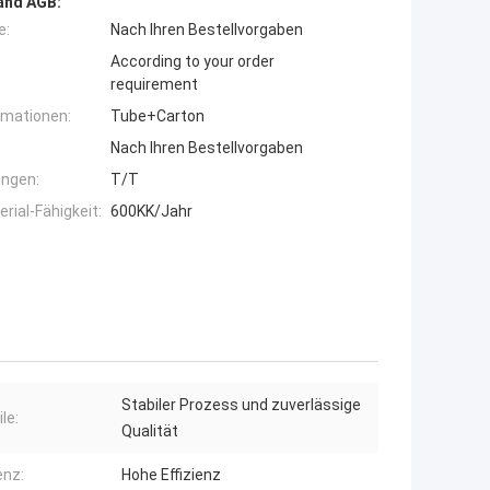
and AGB:
e:
Nach Ihren Bestellvorgaben
According to your order
requirement
rmationen:
Tube+Carton
Nach Ihren Bestellvorgaben
ngen:
T/T
ial-Fähigkeit:
600KK/Jahr
Stabiler Prozess und zuverlässige
le:
Qualität
enz:
Hohe Effizienz