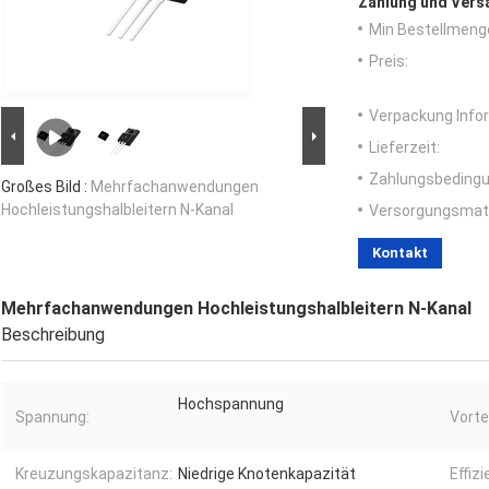
Zahlung und Vers
Min Bestellmeng
Preis:
Verpackung Info
Lieferzeit:
Zahlungsbedingu
Großes Bild :
Mehrfachanwendungen
Hochleistungshalbleitern N-Kanal
Versorgungsmater
Kontakt
Mehrfachanwendungen Hochleistungshalbleitern N-Kanal
Beschreibung
Hochspannung
Spannung:
Vortei
Kreuzungskapazitanz:
Niedrige Knotenkapazität
Effizi