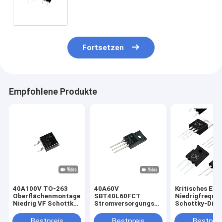
247 für Unterhaltungselektronik
Fortsetzen
Empfohlene Produkte
40A100V TO-263
40A60V
Kritisches Ele
Oberflächenmontage
SBT40L60FCT
Niedrigfreque
Niedrig VF Schottky-
Stromversorgungseinheiten
Schottky-Diod
Rektifizierungsdioden
Niedrigfrequenz
252 für drahtl
SBT40L100DC
Schottky-Dioden
Kommunikatio
Bestpreis
Bestpreis
Bestprei