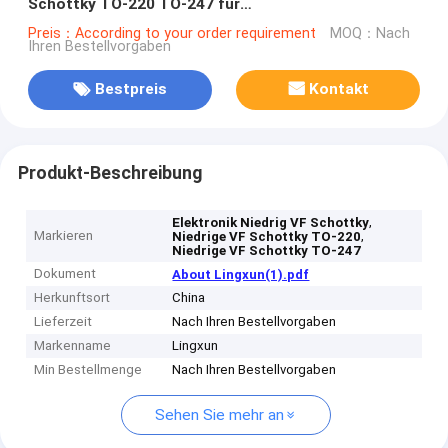
Schottky TO-220 TO-247 für
Unterhaltungselektronik
Preis：According to your order requirement
MOQ：Nach
Ihren Bestellvorgaben
Bestpreis
Kontakt
Produkt-Beschreibung
,
Elektronik Niedrig VF Schottky
Markieren
,
Niedrige VF Schottky TO-220
Niedrige VF Schottky TO-247
Dokument
About Lingxun(1).pdf
Herkunftsort
China
Lieferzeit
Nach Ihren Bestellvorgaben
Markenname
Lingxun
Min Bestellmenge
Nach Ihren Bestellvorgaben
Sehen Sie mehr an